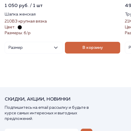
1 050 руб. / 1 шт
49
Шапка женская
Тр
210ВЗ крупная вязка
21
Цвет:
Цв
Размеры: б/р
Раз
Размер
В корзину
СКИДКИ, АКЦИИ, НОВИНКИ
Подпишитесь на email рассылку и будьте в
курсе самых интересных и выгодных
предложений.