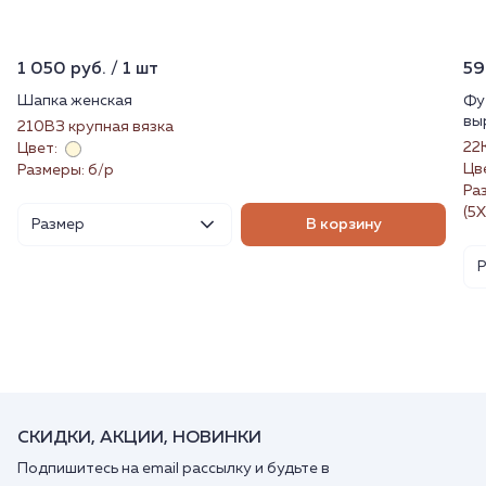
1 050 руб. / 1 шт
59
Шапка женская
Фу
вы
210ВЗ крупная вязка
22
Цвет:
Цв
Размеры: б/р
Раз
(5X
Размер
В корзину
СКИДКИ, АКЦИИ, НОВИНКИ
Подпишитесь на email рассылку и будьте в