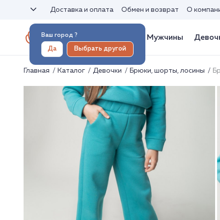
Доставка и оплата
Обмен и возврат
О компан
Ваш город
?
Женщины
Мужчины
Девоч
Да
Выбрать другой
Главная
Каталог
Девочки
Брюки, шорты, лосины
Б