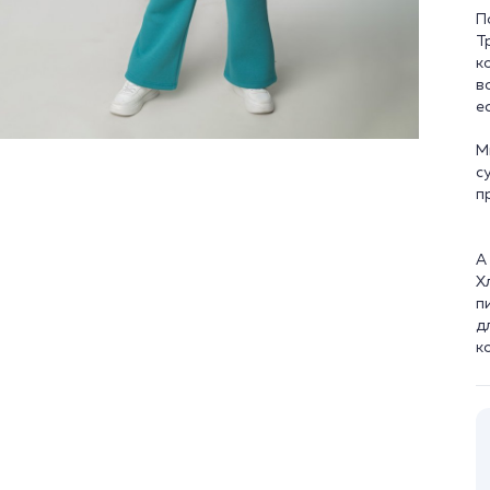
П
Т
к
в
е
М
с
п
А
Х
п
д