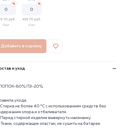
19.70 руб.
419.70 руб.
0 шт
0 шт
Добавить в корзину
остав и уход
ЛОПОК-80% ПЭ-20%
равила ухода:
. Стирка не более 40 °C с использованием средств без
одержания хлора и отбеливателя.
. Перед стиркой изделие вывернуть наизнанку.
. Ткани, содержащие эластан, не сушить на батарее.