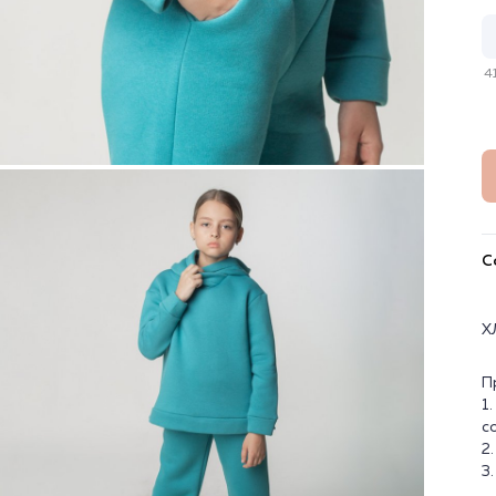
4
С
Х
П
1
с
2
3