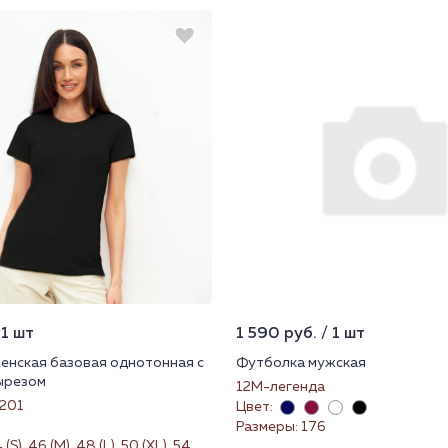
 1 шт
1 590 руб. / 1 шт
енская базовая однотонная с
Футболка мужская
ырезом
12М-легенда
201
Цвет:
Размеры: 176
S), 46 (M), 48 (L), 50 (XL), 54