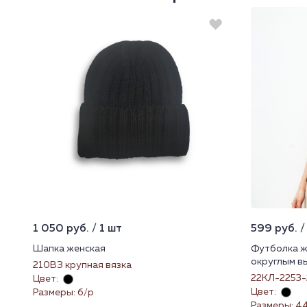
1 050 руб. / 1 шт
599 руб. /
Шапка женская
Футболка ж
округлым в
210ВЗ крупная вязка
22КЛ-2253-
Цвет:
Цвет:
Размеры: б/р
Размеры: 44 (