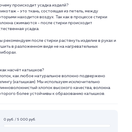
очему происходит усадка изделй?
рикотаж - это ткань, состоящая из петель, между
оторыми находится воздух. Так как в процессе стирки
олокна сжимаются - после стирки происходит
стественная усадка.
ы рекомендуем после стирки растянуть изделие в руках и
ушить в разложенном виде не на нагревательных
риборах.
 как насчёт катышков?
лопок, как любое натуральное волокно подвержено
илингу (катышкам). Мы используем исключительно
линноволокнистый хлопок высокого качества, волокна
0 руб. / 5 000 руб.