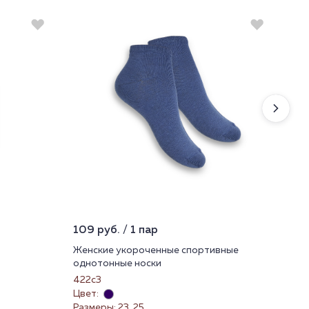
109 руб. / 1 пар
119
Женские укороченные спортивные
Жен
однотонные носки
422
422с3
Цве
Цвет:
Раз
Размеры: 23, 25