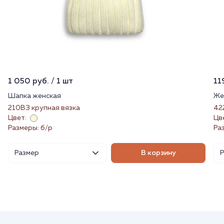
1 050 руб. / 1 шт
11
Шапка женская
Же
210ВЗ крупная вязка
42
Цвет:
Цв
Размеры: б/р
Ра
Размер
В корзину