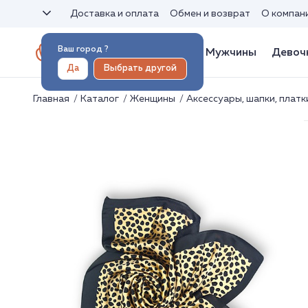
Доставка и оплата
Обмен и возврат
О компан
Ваш город
?
Женщины
Мужчины
Девоч
Да
Выбрать другой
Главная
Каталог
Женщины
Аксессуары, шапки, плат