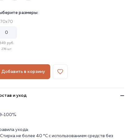
ыберите размеры:
70х70
349 руб.
276 шт
Добавить в корзину
остав и уход
Э-100%
равила ухода:
. Стирка не более 40 °C с использованием средств без