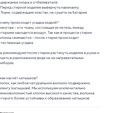
одержания хлора и отбеливателя.
. Перед стиркой изделие вывернуть наизнанку.
. Ткани, содержащие эластан, не сушить на батарее.
очему происходит усадка изделй?
рикотаж - это ткань, состоящая из петель, между
оторыми находится воздух. Так как в процессе стирки
олокна сжимаются - после стирки происходит
стественная усадка.
ы рекомендуем после стирки растянуть изделие в руках и
ушить в разложенном виде не на нагревательных
риборах.
 как насчёт катышков?
лопок, как любое натуральное волокно подвержено
илингу (катышкам). Мы используем исключительно
линноволокнистый хлопок высокого качества, волокна