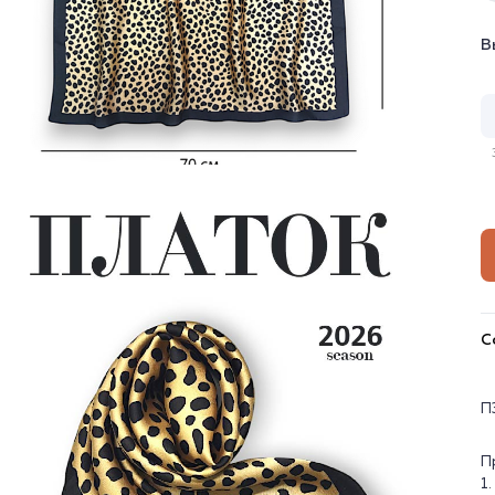
В
С
П
П
1