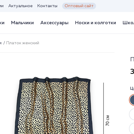
ии
Актуальное
Контакты
Оптовый сайт
ки
Мальчики
Аксессуары
Носки и колготки
Школ
ки
Платок женский
П
3
Ц