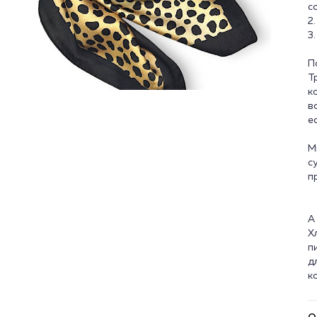
с
2
3
П
Т
к
в
е
М
с
п
А
Х
п
д