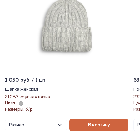
1 050 руб. / 1 шт
63
Шапка женская
Но
210ВЗ крупная вязка
23
Цвет:
Цв
Размеры: б/р
Ра
Размер
В корзину