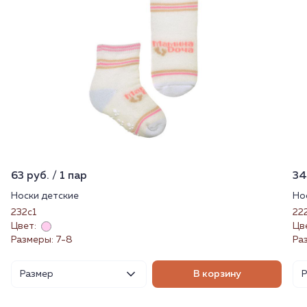
63 руб. / 1 пар
34
Носки детские
Но
232с1
22
Цвет:
Цв
Размеры: 7-8
Ра
Размер
В корзину