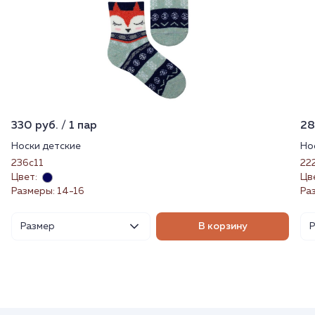
330 руб. / 1 пар
28
Носки детские
Но
236с11
22
Цвет:
Цв
Размеры: 14-16
Ра
Размер
В корзину