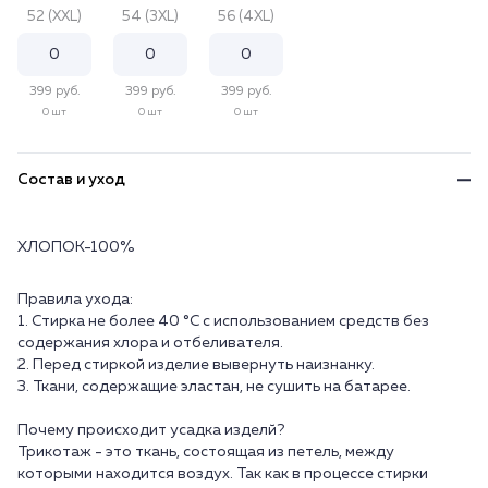
52 (XXL)
54 (3XL)
56 (4XL)
399 руб.
399 руб.
399 руб.
0 шт
0 шт
0 шт
Состав и уход
ХЛОПОК-100%
Правила ухода:
1. Стирка не более 40 °C с использованием средств без
содержания хлора и отбеливателя.
2. Перед стиркой изделие вывернуть наизнанку.
3. Ткани, содержащие эластан, не сушить на батарее.
Почему происходит усадка изделй?
Трикотаж - это ткань, состоящая из петель, между
которыми находится воздух. Так как в процессе стирки