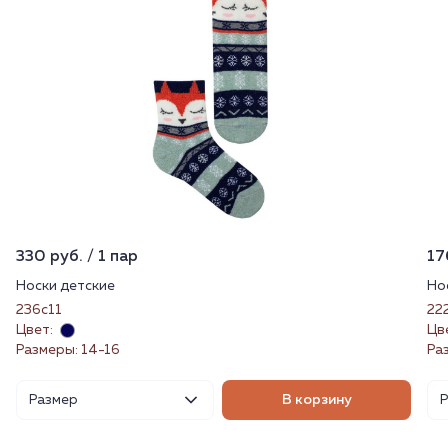
330 руб. / 1 пар
17
Носки детские
Но
236с11
22
Цвет:
Цв
Размеры: 14-16
Ра
Размер
В корзину